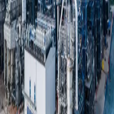
включается в его цену.
Налоговый вычет
предоставляется
налогоплательщикам, имеющим
свидетельство о регистрации лица,
перерабатывающего нефтяное сырье.
Демпфирующий механизм
разрешен к
применению в расчетах налоговых вычетов, в
том числе при импорте автомобильного
бензина.
Увеличен предельный объем иного сырья
(многофункциональных присадок,
ненефтяных компонентов) при производстве
высокооктанового бензина — с 10% до 20%.
Срок уплаты акциза продлен до трех месяцев
— не позднее 28-го числа третьего месяца
после окончания налогового периода.
Для НПЗ, пострадавших от внешнего
воздействия,
продлен срок действия
соглашений о модернизации мощностей до
31 декабря 2026 года при условии, что